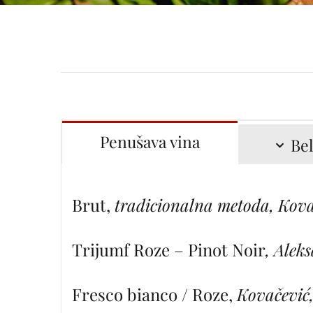
Penušava vina
Bel
Brut,
tradicionalna metoda, Kovač
Trijumf Roze – Pinot Noir
, Alek
Fresco bianco / Roze,
Kovačević,