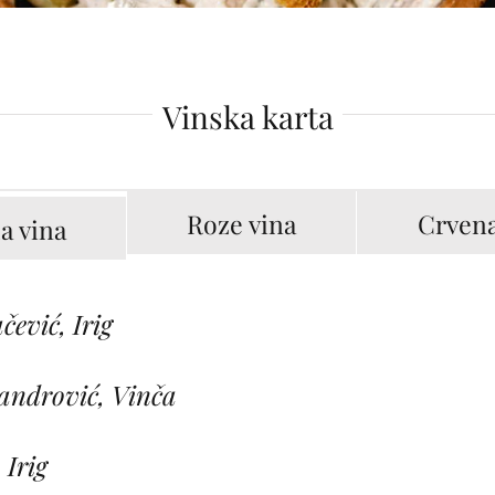
Vinska karta
Roze vina
Crvena
a vina
ević, Irig
sandrović, Vinča
 Irig