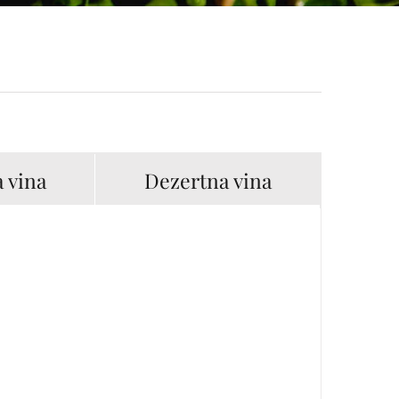
 vina
Dezertna vina