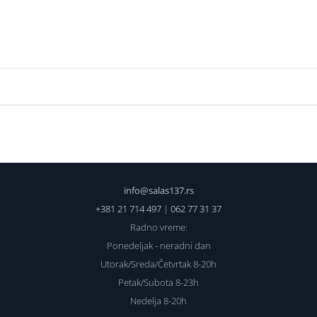
info@salas137.rs
+381 21 714 497
|
062 77 31 37
Radno vreme:
Ponedeljak - neradni dan
Utorak/Sreda/Četvrtak 8-20h
Petak/Subota 8-23h
Nedelja 8-20h