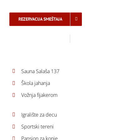
REZERVACIJA SMEŠTAJA
Sauna Salaša 137
Škola jahanja
Vožnja fijakerom
Igralište za decu
Sportski tereni
Pansion za konje