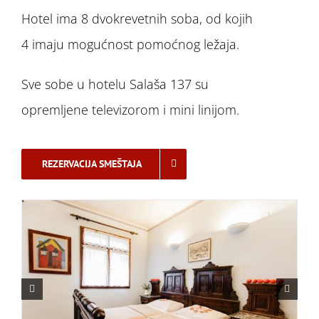
Hotel ima 8 dvokrevetnih soba, od kojih
4 imaju mogućnost pomoćnog ležaja.
Sve sobe u hotelu Salaša 137 su
opremljene televizorom i mini linijom.
REZERVACIJA SMEŠTAJA