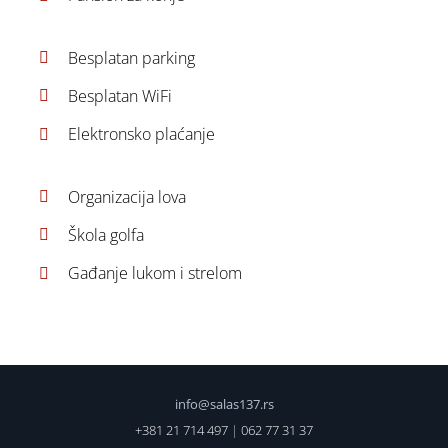
Besplatan parking
Besplatan WiFi
Elektronsko plaćanje
Organizacija lova
Škola golfa
Gađanje lukom i strelom
info@salas137.rs
+381 21 714 497
|
062 77 31 37