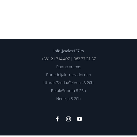
info@salas137.rs
+381 21 714 497
|
062 77 31 37
Radno vreme:
Ponedeljak - neradni dan
Utorak/Sreda/Četvrtak 8-20h
Petak/Subota 8-23h
Nedelja 8-20h
Facebook
Instagram
YouTube