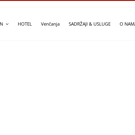
AN
HOTEL
Venčanja
SADRŽAJI & USLUGE
O NAM